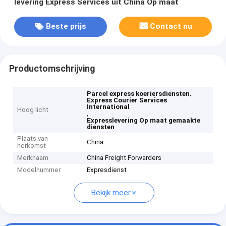
levering Express Services uit China Op maat
Beste prijs
Contact nu
Productomschrijving
,
Parcel express koeriersdiensten
Express Courier Services
International
Hoog licht
,
Expresslevering Op maat gemaakte
diensten
Plaats van
China
herkomst
Merknaam
China Freight Forwarders
Modelnummer
Expresdienst
Bekijk meer