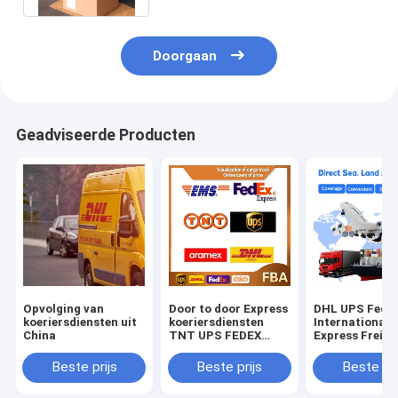
Doorgaan
Geadviseerde Producten
Opvolging van
Door to door Express
DHL UPS Fede
koeriersdiensten uit
koeriersdiensten
International
China
TNT UPS FEDEX
Express Freigh
Verzending van
Service uit Chi
goederen wereldwijd
soorten FIATA
Beste prijs
Beste prijs
Beste pri
vanuit China