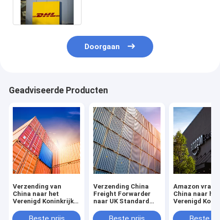
Doorgaan
Geadviseerde Producten
Verzending van
Verzending China
Amazon vrach
China naar het
Freight Forwarder
China naar het
Verenigd Koninkrijk
naar UK Standard
Verenigd Konin
Zeevracht
China naar UK DHL
Levering DDP
Luchtvracht van
Express
Leverde
Beste prijs
Beste prijs
Beste pri