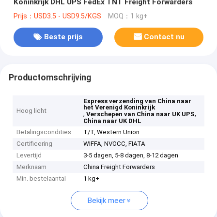
Koninkrijk DHL UPS FedEx TNT Freight Forwarders
Prijs：USD3.5 - USD9.5/KGS
MOQ：1 kg+
Beste prijs
Contact nu
Productomschrijving
Express verzending van China naar
het Verenigd Koninkrijk
Hoog licht
,
,
Verschepen van China naar UK UPS
China naar UK DHL
Betalingscondities
T/T, Western Union
Certificering
WIFFA, NVOCC, FIATA
Levertijd
3-5 dagen, 5-8 dagen, 8-12 dagen
Merknaam
China Freight Forwarders
Min. bestelaantal
1 kg+
Bekijk meer