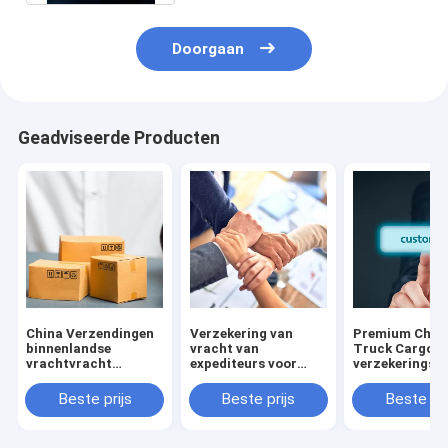
Doorgaan
Geadviseerde Producten
China Verzendingen
Verzekering van
Premium Chin
binnenlandse
vracht van
Truck Cargo F
vrachtvracht
expediteurs voor
verzekeringsd
verzekeringsdekking
vrachtmakelaars in
Annulering Her
Vorderingenprocedure
China
Beste prijs
Beste prijs
Beste pri