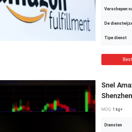
Verschepen n
De dienstwijz
Tipe dienst
Best
Snel Ama
Shenzhen 
MOQ:
1 kg+
Diensten