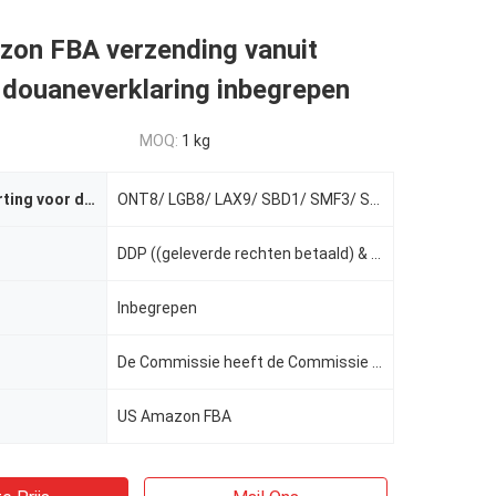
zon FBA verzending vanuit
 douaneverklaring inbegrepen
MOQ:
1 kg
Specifieke korting voor de Amerikaanse Amazon FBA
ONT8/ LGB8/ LAX9/ SBD1/ SMF3/ SCK4 GYR2/ GYR3
DDP ((geleverde rechten betaald) & DDU ((geleverde rechten onbetaald)
Inbegrepen
De Commissie heeft de Commissie verzocht om een verklaring in te dienen.
US Amazon FBA