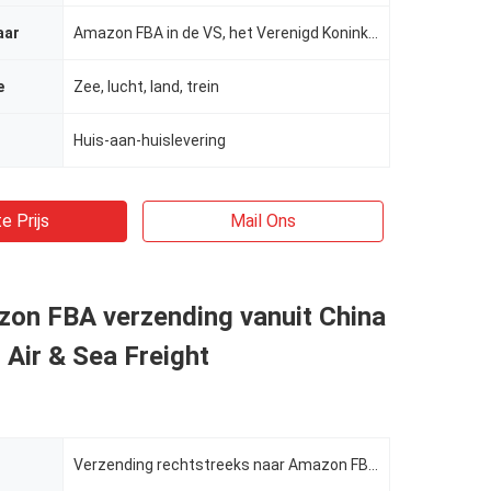
aar
Amazon FBA in de VS, het Verenigd Koninkrijk, Canada, Australië en Europa
e
Zee, lucht, land, trein
Huis-aan-huislevering
e Prijs
Mail Ons
zon FBA verzending vanuit China
Air & Sea Freight
Verzending rechtstreeks naar Amazon FBA uit China