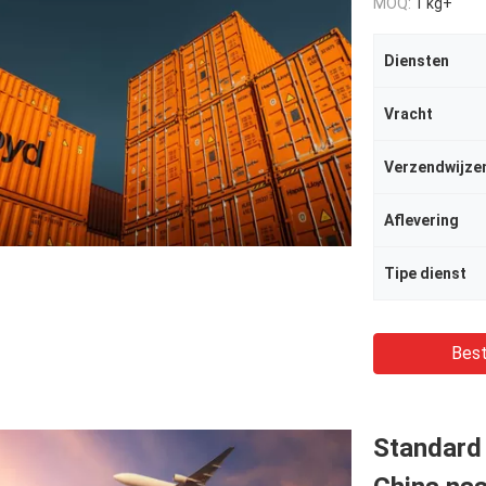
MOQ:
1 kg+
Diensten
Vracht
Verzendwijze
Aflevering
Tipe dienst
Best
Standard