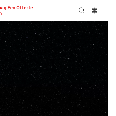
aag Een Offerte
n