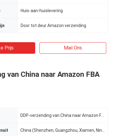
e
Huis-aan-huislevering
ijn
Door tot deur Amazon verzending
e Prijs
Mail Ons
ng van China naar Amazon FBA
DDP-verzending van China naar Amazon FBA
nuit
China (Shenzhen, Guangzhou, Xiamen, Ningbo, Shanghai, Qingdao, Tianjin)