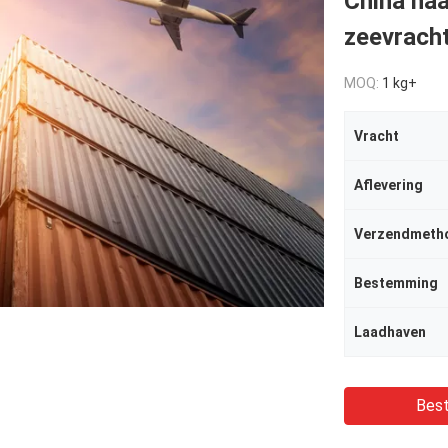
China naa
zeevrach
MOQ:
1 kg+
Vracht
Aflevering
Verzendmeth
Bestemming
Laadhaven
Best