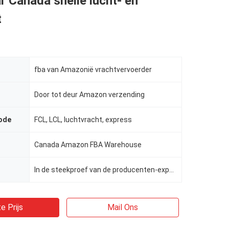
r Canada snelle lucht- en
t
fba van Amazonië vrachtvervoerder
Door tot deur Amazon verzending
ode
FCL, LCL, luchtvracht, express
Canada Amazon FBA Warehouse
In de steekproef van de producenten-exporteurs werden de in de steekproef opgenomen producenten-expo
e Prijs
Mail Ons