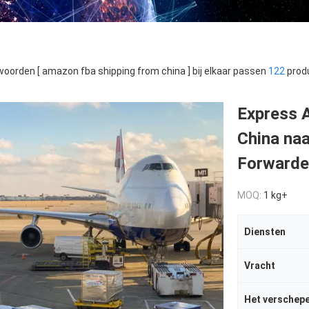
oorden [ amazon fba shipping from china ] bij elkaar passen
122
prod
Express 
China na
Forwarde
MOQ:
1 kg+
Diensten
Vracht
Het verschepe