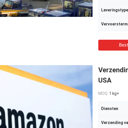
Leveringstyp
Vervoersterm
Best
Verzendi
USA
MOQ:
1 kg+
Diensten
Verzending va