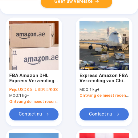
Geef uw vereiste
FBA Amazon DHL
Express Amazon FBA
Express Verzending
Verzending van China
van China naar de VS
naar de VS DDP
Prijs:
USD3.5 - USD9.5/KGS
MOQ:
1 kg+
Snelle
Amazon Freight
MOQ:
1 kg+
Ontvang de meest recente Prijs
leveringssnelheid
Forwarder
Ontvang de meest recente Prijs
Contact nu
Contact nu