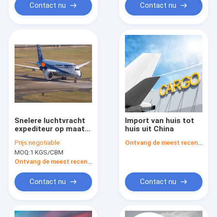
Contact nu
Contact nu
Snelere luchtvracht
Import van huis tot
expediteur op maat
huis uit China
van deur tot deur
Prijs:
negotiable
Ontvang de meest recente Prijs
verzending uit China
MOQ:
1 KGS/CBM
FIATA
Ontvang de meest recente Prijs
Contact nu
Contact nu