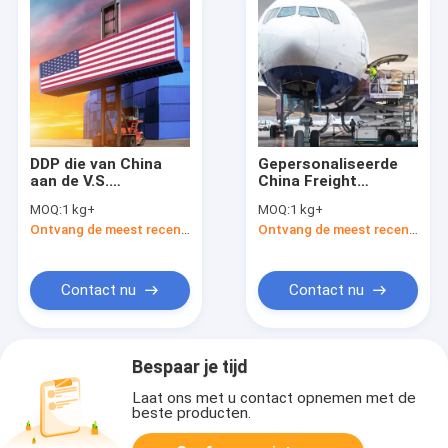
DDP die van China
Gepersonaliseerde
aan de V.S.
China Freight
verschepen
Forwarder naar de VS
MOQ:
1 kg+
MOQ:
1 kg+
Snelle verzending van
Ontvang de meest recente Prijs
Ontvang de meest recente Prijs
China naar de VS
Contact nu
Contact nu
Bespaar je tijd
Laat ons met u contact opnemen met de
beste producten.