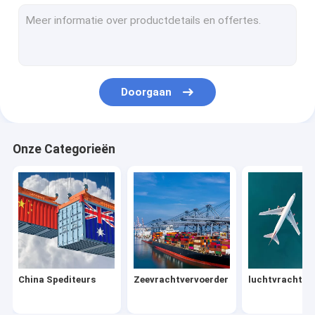
DDP-verzending uit China
FBA van Amazonië het Verschepen
Vracht van China naar de VS
Doorgaan
Verzending van China naar Canada
het verschepen van China aan het UK
Onze Categorieën
Verzending van China naar Australië
Verkoop van goederen
Warehousing Distributiediensten
Vrachtverzekering
China Spediteurs
Zeevrachtvervoerder
luchtvrachtve