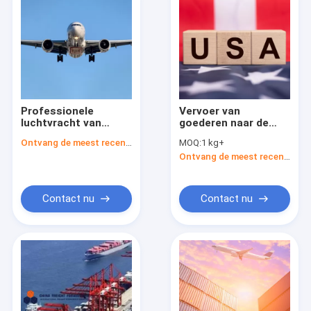
Professionele
Vervoer van
luchtvracht van
goederen naar de
China naar Canada,
Verenigde Staten
Ontvang de meest recente Prijs
MOQ:
1 kg+
Verenigd Koninkrijk,
Ontvang de meest recente Prijs
VS
Contact nu
Contact nu
Thuis
Producten
Video's