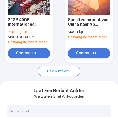
Over ons
Fabriekstocht
20GP 40GP
Spediteur vracht van
Internationaal
China naar VS
Kwaliteitscontrole
zeevrachtvervoer
Logistiek DHL Schip
Prijs:
negotiable
MOQ:
1 kg+
van China naar de VS
van China naar VS
MOQ:
1 KGS/CBM
Ontvang de meest recente Prijs
Vraag een offerte
Ontvang de meest recente Prijs
Contact nu
Contact nu
China Spediteurs
Bekijk meer
Zeevrachtvervoerder
luchtvrachtvervoerder
Laat Een Bericht Achter
We Zullen Snel Antwoorden
Het huis-aan-huisvracht Verschepen
Expresscourierdiensten